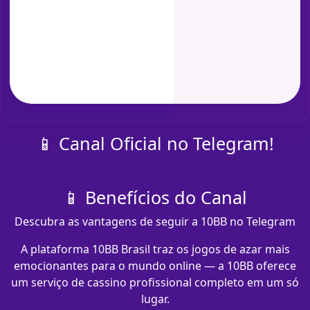
📱 Canal Oficial no Telegram!
📱 Benefícios do Canal
Descubra as vantagens de seguir a 10BB no Telegram
A plataforma 10BB Brasil traz os jogos de azar mais
emocionantes para o mundo online — a 10BB oferece
um serviço de cassino profissional completo em um só
lugar.