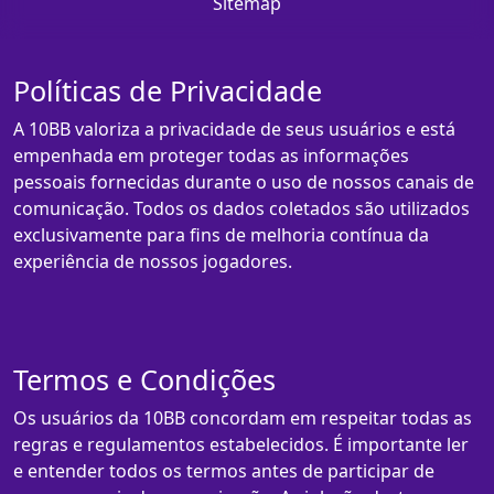
Sitemap
Políticas de Privacidade
A 10BB valoriza a privacidade de seus usuários e está
empenhada em proteger todas as informações
pessoais fornecidas durante o uso de nossos canais de
comunicação. Todos os dados coletados são utilizados
exclusivamente para fins de melhoria contínua da
experiência de nossos jogadores.
Termos e Condições
Os usuários da 10BB concordam em respeitar todas as
regras e regulamentos estabelecidos. É importante ler
e entender todos os termos antes de participar de