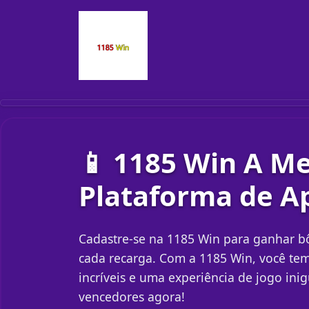
📱 1185 Win A M
Plataforma de A
Cadastre-se na 1185 Win para ganhar b
cada recarga. Com a 1185 Win, você te
incríveis e uma experiência de jogo inig
vencedores agora!