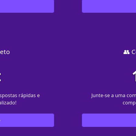
reto
👥 
t
espostas rápidas e
Junte-se a uma com
lizado!
compa
e