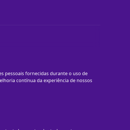
es pessoais fornecidas durante o uso de
elhoria contínua da experiência de nossos