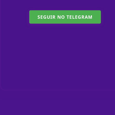
SEGUIR NO TELEGRAM