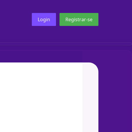
Login
Registrar-se