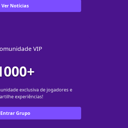
Ver Notícias
Comunidade VIP
1000+
unidade exclusiva de jogadores e
rtilhe experiências!
Entrar Grupo