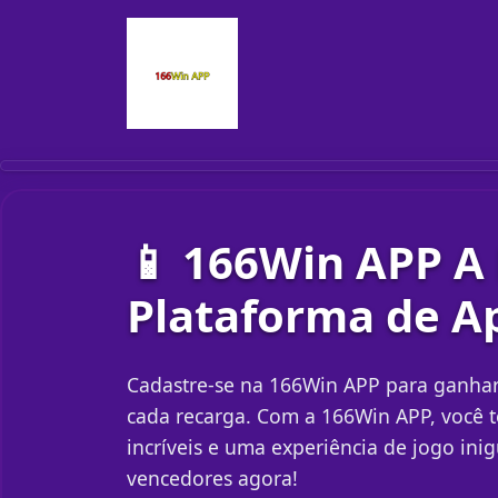
📱 166Win APP A
Plataforma de A
Cadastre-se na 166Win APP para ganha
cada recarga. Com a 166Win APP, você 
incríveis e uma experiência de jogo inig
vencedores agora!