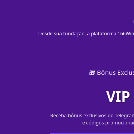
Desde sua fundação, a plataforma 166Win 
🎁 Bônus Exclu
VIP
Receba bônus exclusivos do Telegra
e códigos promocionai