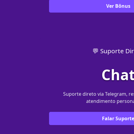
Ver Bônus
💬 Suporte Di
Cha
Suporte direto via Telegram, r
atendimento persona
Falar Suport