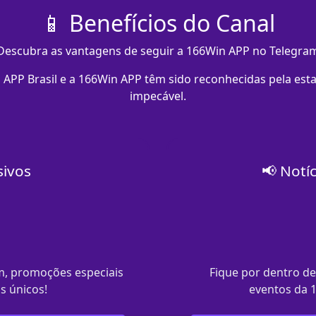
📱 Benefícios do Canal
Descubra as vantagens de seguir a 166Win APP no Telegra
APP Brasil e a 166Win APP têm sido reconhecidas pela estab
impecável.
sivos
📢 Notí
m, promoções especiais
Fique por dentro d
s únicos!
eventos da 