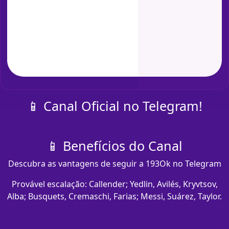
📱 Canal Oficial no Telegram!
📱 Benefícios do Canal
Descubra as vantagens de seguir a 193Ok no Telegram
Provável escalação: Callender; Yedlin, Avilés, Kryvtsov,
Alba; Busquets, Cremaschi, Farias; Messi, Suárez, Taylor.