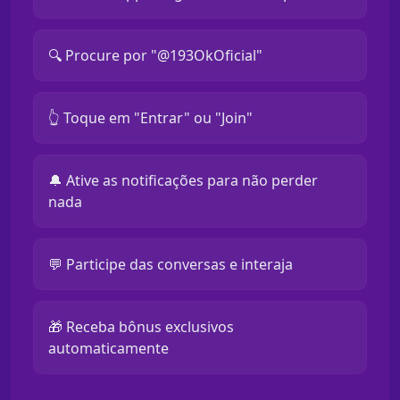
🔍 Procure por "@193OkOficial"
👆 Toque em "Entrar" ou "Join"
🔔 Ative as notificações para não perder
nada
💬 Participe das conversas e interaja
🎁 Receba bônus exclusivos
automaticamente