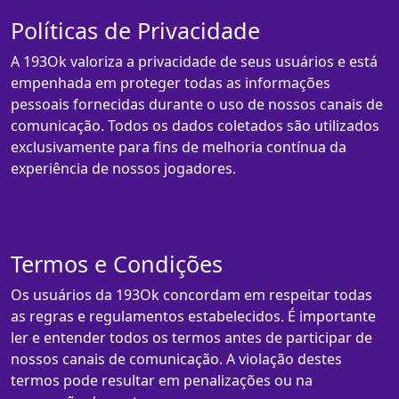
Políticas de Privacidade
A 193Ok valoriza a privacidade de seus usuários e está
empenhada em proteger todas as informações
pessoais fornecidas durante o uso de nossos canais de
comunicação. Todos os dados coletados são utilizados
exclusivamente para fins de melhoria contínua da
experiência de nossos jogadores.
Termos e Condições
Os usuários da 193Ok concordam em respeitar todas
as regras e regulamentos estabelecidos. É importante
ler e entender todos os termos antes de participar de
nossos canais de comunicação. A violação destes
termos pode resultar em penalizações ou na