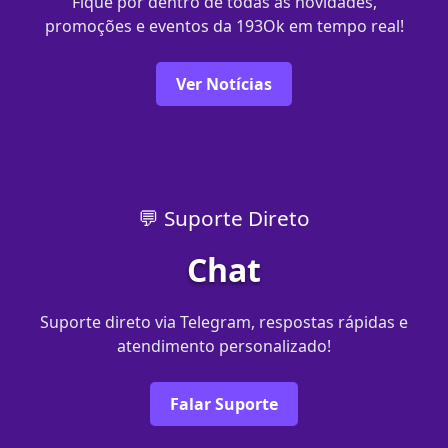
Fique por dentro de todas as novidades,
promoções e eventos da 193Ok em tempo real!
Ver Notícias
💬 Suporte Direto
Chat
Suporte direto via Telegram, respostas rápidas e
atendimento personalizado!
Falar Suporte