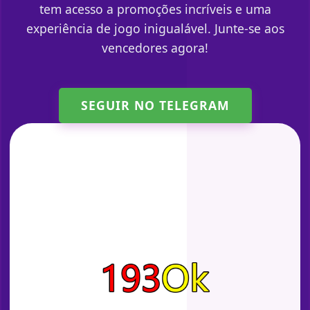
tem acesso a promoções incríveis e uma
experiência de jogo inigualável. Junte-se aos
vencedores agora!
SEGUIR NO TELEGRAM