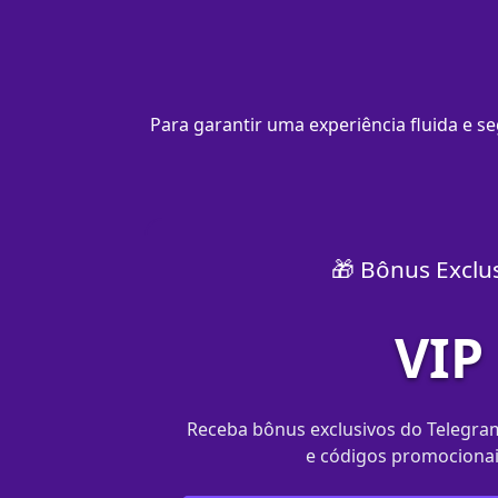
Para garantir uma experiência fluida e s
🎁 Bônus Exclu
VIP
Receba bônus exclusivos do Telegra
e códigos promocionai