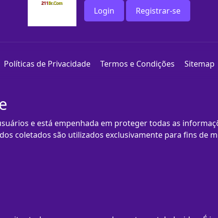
Login
Registrar-se
Políticas de Privacidade
Termos e Condições
Sitemap
de
 usuários e está empenhada em proteger todas as informaç
os coletados são utilizados exclusivamente para fins de m