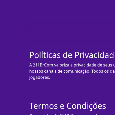
Políticas de Privacida
A 211Br.Com valoriza a privacidade de seus
nossos canais de comunicação. Todos os dad
jogadores.
Termos e Condições