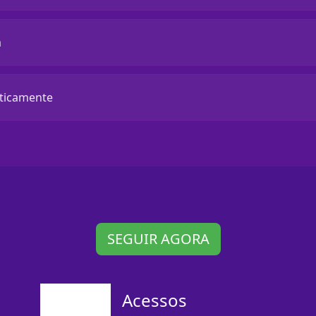
a
aticamente
SEGUIR AGORA
Acessos