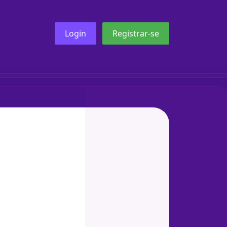
Login
Registrar-se