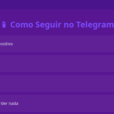
📱 Como Seguir no Telegram
ositivo
erder nada