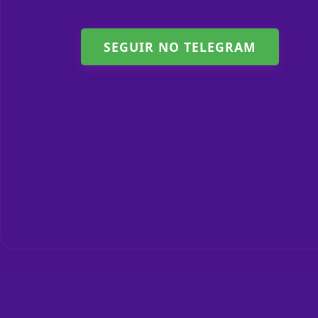
SEGUIR NO TELEGRAM