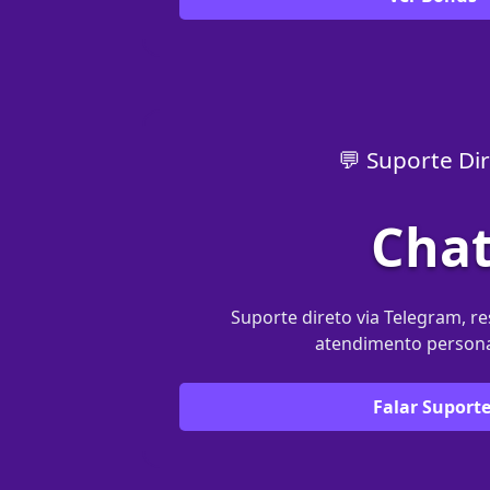
💬 Suporte Di
Cha
Suporte direto via Telegram, r
atendimento persona
Falar Suport