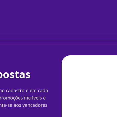
postas
no cadastro e em cada
promoções incríveis e
unte-se aos vencedores