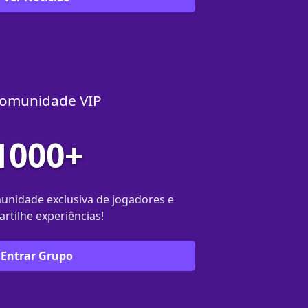
Comunidade VIP
1000+
unidade exclusiva de jogadores e
rtilhe experiências!
Entrar Grupo