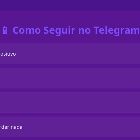
📱 Como Seguir no Telegram
ositivo
erder nada