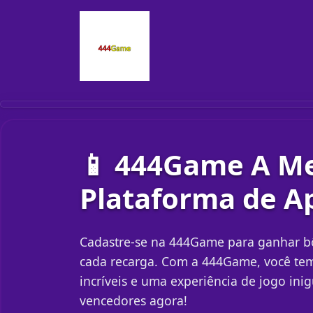
📱 444Game A M
Plataforma de A
Cadastre-se na 444Game para ganhar b
cada recarga. Com a 444Game, você te
incríveis e uma experiência de jogo inig
vencedores agora!