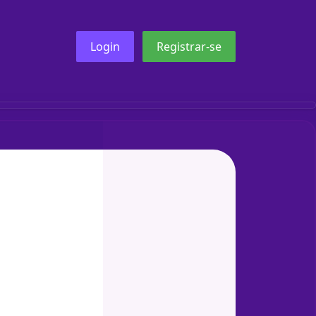
Login
Registrar-se