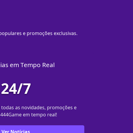
 populares e promoções exclusivas.
cias em Tempo Real
24/7
e todas as novidades, promoções e
 444Game em tempo real!
Ver Notícias