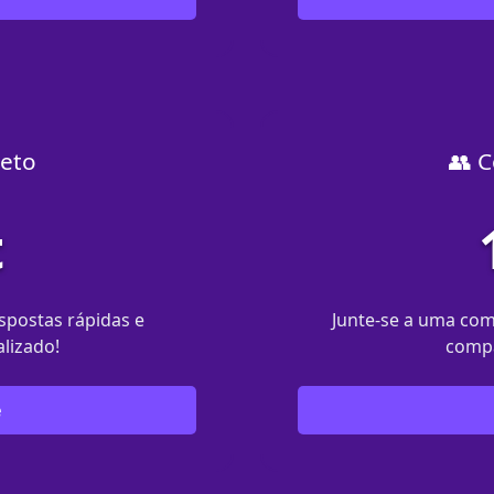
reto
👥 
t
espostas rápidas e
Junte-se a uma com
lizado!
compa
e