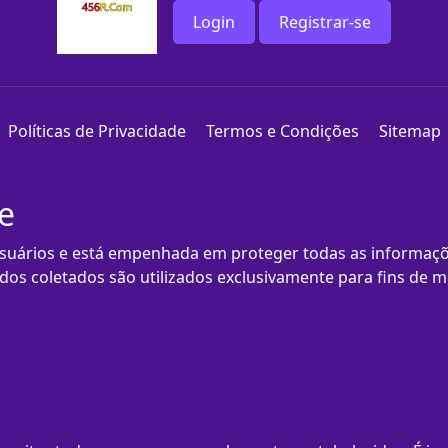
Login
Registrar-se
Políticas de Privacidade
Termos e Condições
Sitemap
de
 usuários e está empenhada em proteger todas as informaçõ
os coletados são utilizados exclusivamente para fins de m