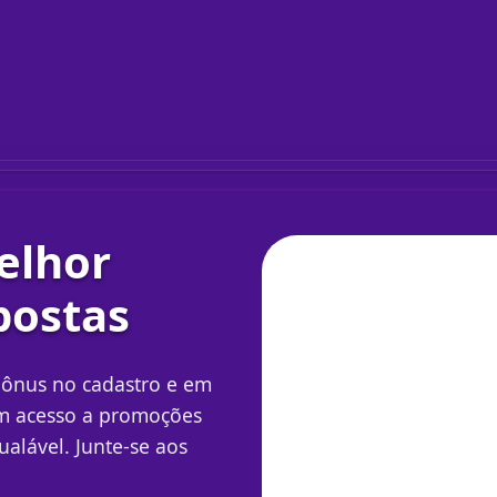
elhor
postas
bônus no cadastro e em
em acesso a promoções
ualável. Junte-se aos