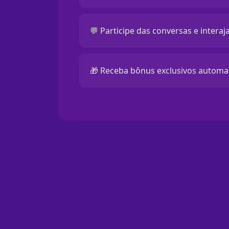
💬 Participe das conversas e interaj
🎁 Receba bônus exclusivos autom