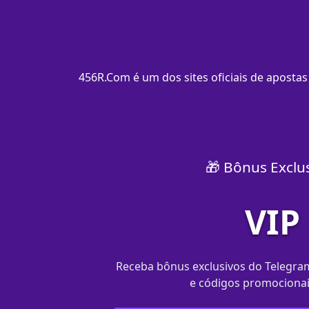
456R.Com é um dos sites oficiais de aposta
🎁 Bônus Exclu
VIP
Receba bônus exclusivos do Telegra
e códigos promocionai