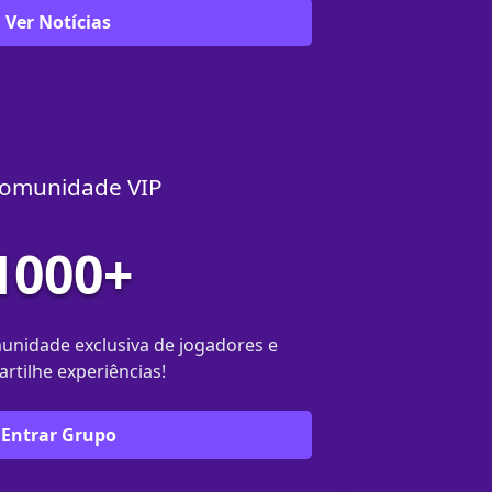
Ver Notícias
Comunidade VIP
1000+
unidade exclusiva de jogadores e
rtilhe experiências!
Entrar Grupo