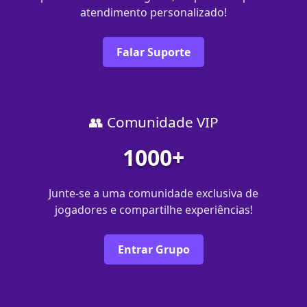
atendimento personalizado!
Falar Suporte
👥 Comunidade VIP
1000+
Junte-se a uma comunidade exclusiva de
jogadores e compartilhe experiências!
Entrar Grupo