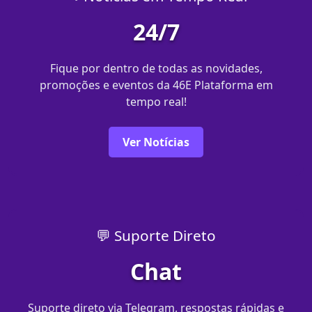
24/7
Fique por dentro de todas as novidades,
promoções e eventos da 46E Plataforma em
tempo real!
Ver Notícias
💬 Suporte Direto
Chat
Suporte direto via Telegram, respostas rápidas e