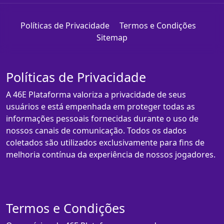
Políticas de Privacidade
Termos e Condições
Sitemap
Políticas de Privacidade
A 46E Plataforma valoriza a privacidade de seus
usuários e está empenhada em proteger todas as
informações pessoais fornecidas durante o uso de
nossos canais de comunicação. Todos os dados
coletados são utilizados exclusivamente para fins de
melhoria contínua da experiência de nossos jogadores.
Termos e Condições