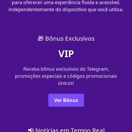
para oferecer uma experiência fluida e acessível,
independentemente do dispositivo que você utiliza.
🎁 Bônus Exclusivos
VIP
Receba bônus exclusivos do Telegram,
promoções especiais e códigos promocionais
únicos!
Ver Bônus
📢 Notícias em Tempo Real