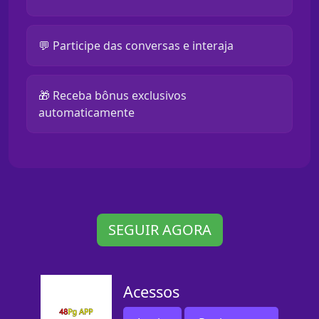
💬 Participe das conversas e interaja
🎁 Receba bônus exclusivos
automaticamente
SEGUIR AGORA
Acessos