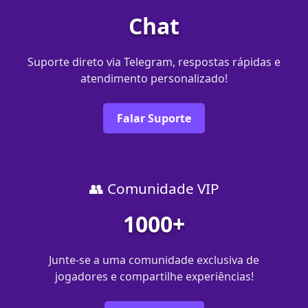
Chat
Suporte direto via Telegram, respostas rápidas e
atendimento personalizado!
Falar Suporte
👥 Comunidade VIP
1000+
Junte-se a uma comunidade exclusiva de
jogadores e compartilhe experiências!