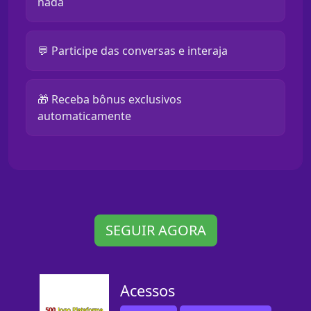
nada
💬 Participe das conversas e interaja
🎁 Receba bônus exclusivos
automaticamente
SEGUIR AGORA
Acessos