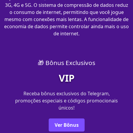
3G, 4G e 5G. O sistema de compressão de dados reduz
o consumo de internet, permitindo que você jogue
mesmo com conexões mais lentas. A funcionalidade de
economia de dados permite controlar ainda mais o uso
de internet.
🎁 Bônus Exclusivos
VIP
Receba bônus exclusivos do Telegram,
promoções especiais e códigos promocionais
únicos!
Ver Bônus