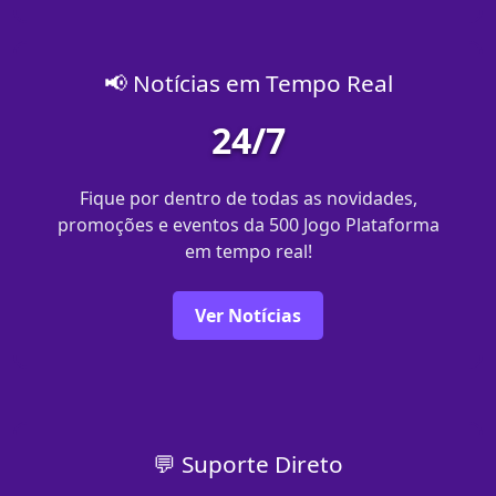
📢 Notícias em Tempo Real
24/7
Fique por dentro de todas as novidades,
promoções e eventos da 500 Jogo Plataforma
em tempo real!
Ver Notícias
💬 Suporte Direto