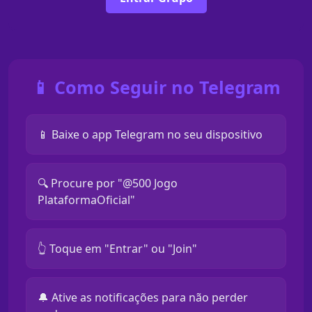
📱 Como Seguir no Telegram
📱 Baixe o app Telegram no seu dispositivo
🔍 Procure por "@500 Jogo
PlataformaOficial"
👆 Toque em "Entrar" ou "Join"
🔔 Ative as notificações para não perder