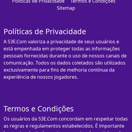
Políticas de Privacidade
Termos e Condições
Sitemap
Políticas de Privacidade
A 53E.Com valoriza a privacidade de seus usuários e
está empenhada em proteger todas as informações
pessoais fornecidas durante o uso de nossos canais de
comunicação. Todos os dados coletados são utilizados
exclusivamente para fins de melhoria contínua da
experiência de nossos jogadores.
Termos e Condições
Os usuários da 53E.Com concordam em respeitar todas
as regras e regulamentos estabelecidos. É importante