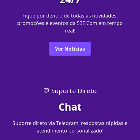
Fique por dentro de todas as novidades,
promoções e eventos da 53E.Com em tempo
real!
Ver Notícias
💬 Suporte Direto
Chat
Suporte direto via Telegram, respostas rápidas e
atendimento personalizado!