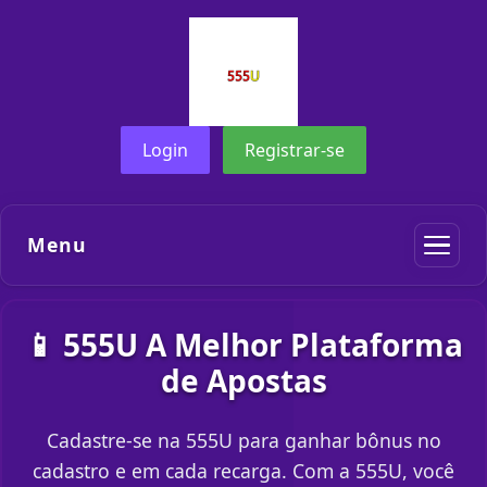
Login
Registrar-se
Menu
📱 555U A Melhor Plataforma
de Apostas
Cadastre-se na 555U para ganhar bônus no
cadastro e em cada recarga. Com a 555U, você