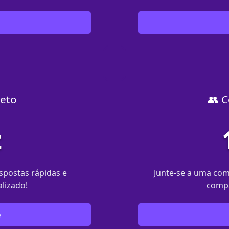
reto
👥 
t
espostas rápidas e
Junte-se a uma com
lizado!
compa
e