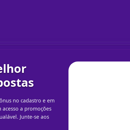
elhor
postas
ônus no cadastro e em
m acesso a promoções
ualável. Junte-se aos