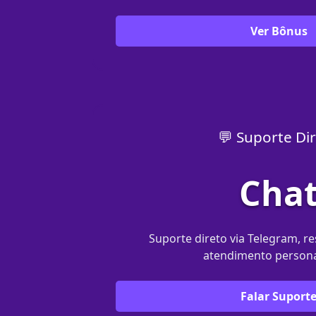
Ver Bônus
💬 Suporte Di
Cha
Suporte direto via Telegram, r
atendimento persona
Falar Suport