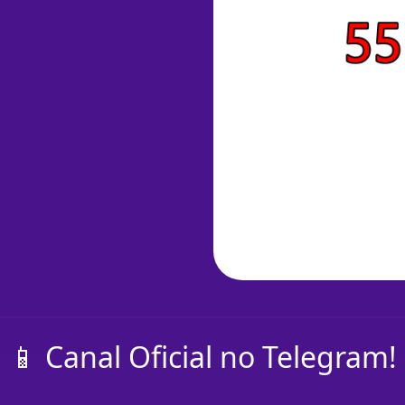
📱 Canal Oficial no Telegram!