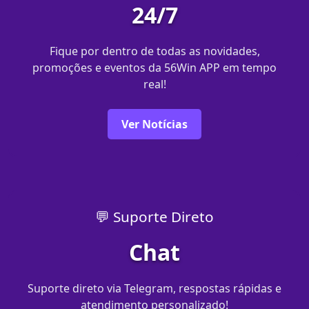
24/7
Fique por dentro de todas as novidades,
promoções e eventos da 56Win APP em tempo
real!
Ver Notícias
💬 Suporte Direto
Chat
Suporte direto via Telegram, respostas rápidas e
atendimento personalizado!