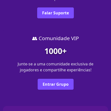
Falar Suporte
👥 Comunidade VIP
1000+
Junte-se a uma comunidade exclusiva de
jogadores e compartilhe experiências!
Entrar Grupo