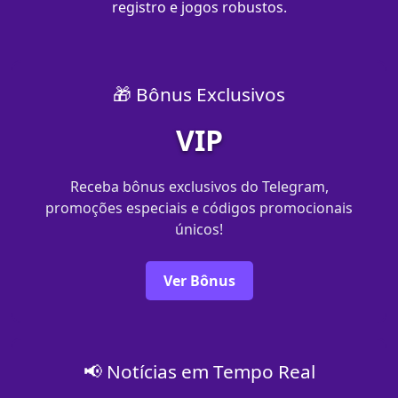
registro e jogos robustos.
🎁 Bônus Exclusivos
VIP
Receba bônus exclusivos do Telegram,
promoções especiais e códigos promocionais
únicos!
Ver Bônus
📢 Notícias em Tempo Real