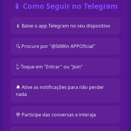
📱 Como Seguir no Telegram
📱 Baixe o app Telegram no seu dispositivo
🔍 Procure por "@56Win APPOficial"
👆 Toque em "Entrar" ou "Join"
🔔 Ative as notificações para não perder
nada
💬 Participe das conversas e interaja