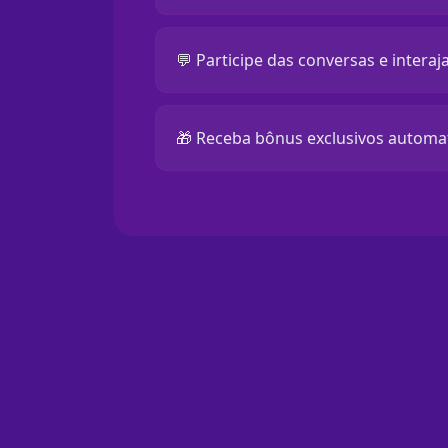
💬 Participe das conversas e interaj
🎁 Receba bônus exclusivos autom