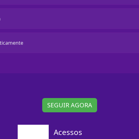
a
aticamente
SEGUIR AGORA
Acessos