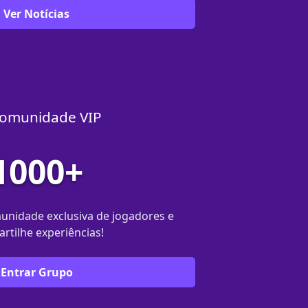
Ver Notícias
Comunidade VIP
1000+
unidade exclusiva de jogadores e
rtilhe experiências!
Entrar Grupo