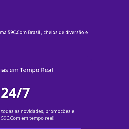
a 59C.Com Brasil , cheios de diversão e
cias em Tempo Real
24/7
e todas as novidades, promoções e
 59C.Com em tempo real!