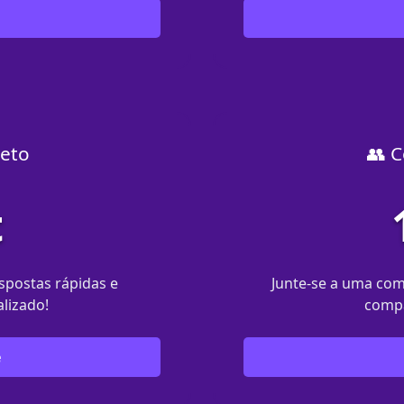
reto
👥 
t
espostas rápidas e
Junte-se a uma com
lizado!
compa
e