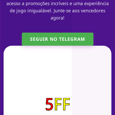
acesso a promoções incríveis e uma experiência
de jogo inigualável. Junte-se aos vencedores
agora!
SEGUIR NO TELEGRAM