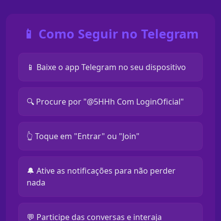
📱 Como Seguir no Telegram
📱 Baixe o app Telegram no seu dispositivo
🔍 Procure por "@5HHh Com LoginOficial"
👆 Toque em "Entrar" ou "Join"
🔔 Ative as notificações para não perder
nada
💬 Participe das conversas e interaja