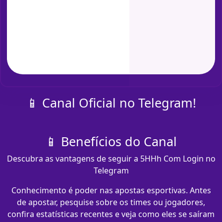
📱 Canal Oficial no Telegram!
📱 Benefícios do Canal
Descubra as vantagens de seguir a 5HHh Com Login no
Telegram
Conhecimento é poder nas apostas esportivas. Antes
de apostar, pesquise sobre os times ou jogadores,
confira estatísticas recentes e veja como eles se saíram