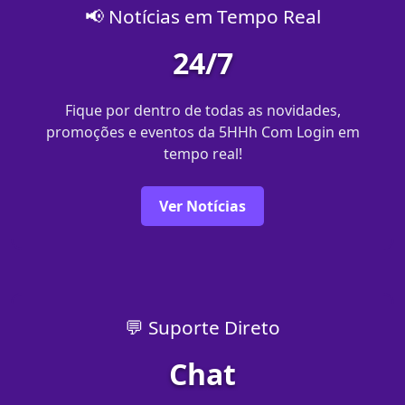
📢 Notícias em Tempo Real
24/7
Fique por dentro de todas as novidades,
promoções e eventos da 5HHh Com Login em
tempo real!
Ver Notícias
💬 Suporte Direto
Chat