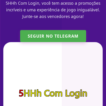
5HHh Com Login, você tem acesso a promoções
incríveis e uma experiência de jogo inigualável.
Junte-se aos vencedores agora!
SEGUIR NO TELEGRAM