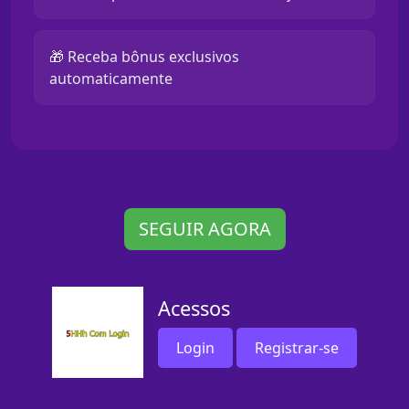
🎁 Receba bônus exclusivos
automaticamente
SEGUIR AGORA
Acessos
Login
Registrar-se