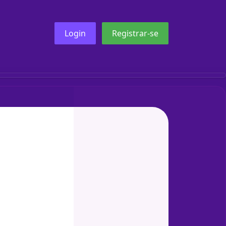
Login
Registrar-se