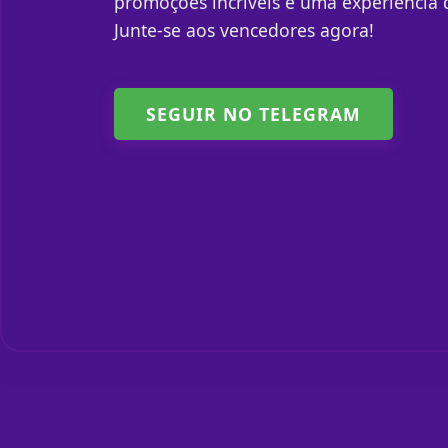
promoções incríveis e uma experiência d
Junte-se aos vencedores agora!
SEGUIR NO TELEGRAM