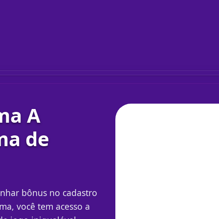
ma A
ma de
anhar bônus no cadastro
ma, você tem acesso a