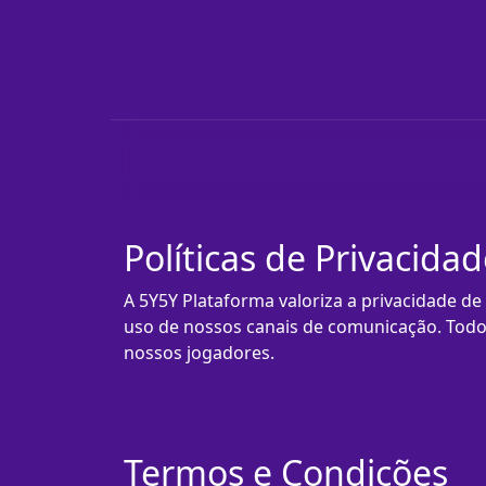
Políticas de Privacida
A 5Y5Y Plataforma valoriza a privacidade d
uso de nossos canais de comunicação. Todos
nossos jogadores.
Termos e Condições