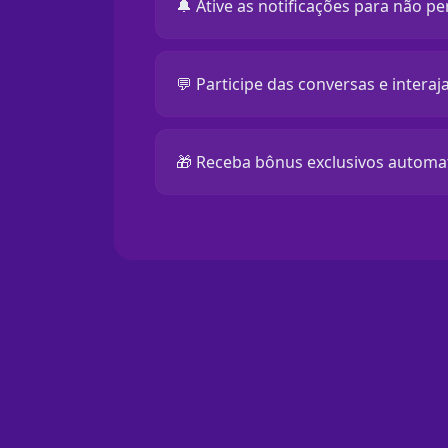
🔔 Ative as notificações para não p
💬 Participe das conversas e interaj
🎁 Receba bônus exclusivos autom