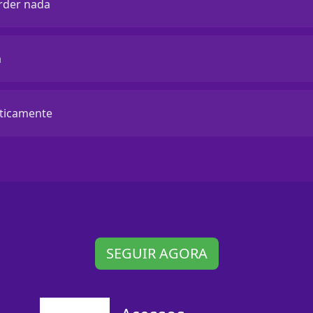
erder nada
a
aticamente
SEGUIR AGORA