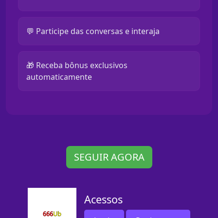
💬 Participe das conversas e interaja
🎁 Receba bônus exclusivos
automaticamente
SEGUIR AGORA
Acessos