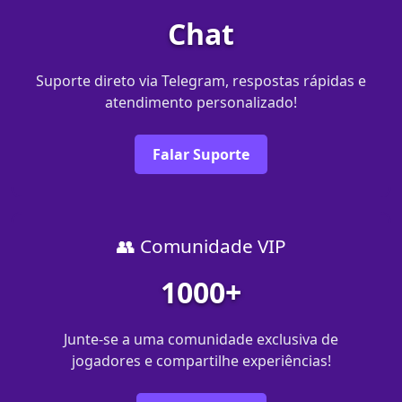
Chat
Suporte direto via Telegram, respostas rápidas e
atendimento personalizado!
Falar Suporte
👥 Comunidade VIP
1000+
Junte-se a uma comunidade exclusiva de
jogadores e compartilhe experiências!