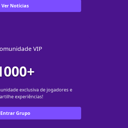
Ver Notícias
Comunidade VIP
1000+
unidade exclusiva de jogadores e
rtilhe experiências!
Entrar Grupo