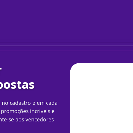
r
postas
 no cadastro e em cada
 promoções incríveis e
unte-se aos vencedores