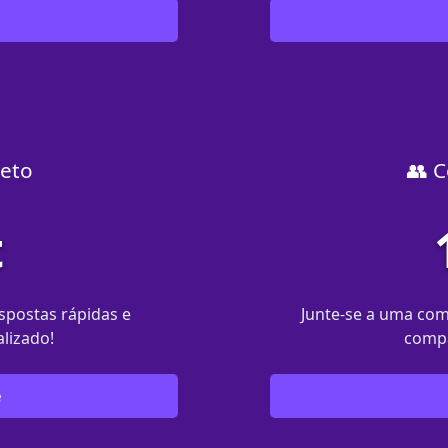
reto
👥 
t
espostas rápidas e
Junte-se a uma com
lizado!
compa
e