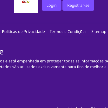
Login
Registrar-se
Políticas de Privacidade
Termos e Condições
Sitemap
de
rios e está empenhada em proteger todas as informações p
tados são utilizados exclusivamente para fins de melhoria