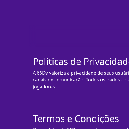
Políticas de Privacida
A 66Dv valoriza a privacidade de seus usuá
canais de comunicação. Todos os dados cole
jogadores.
Termos e Condições