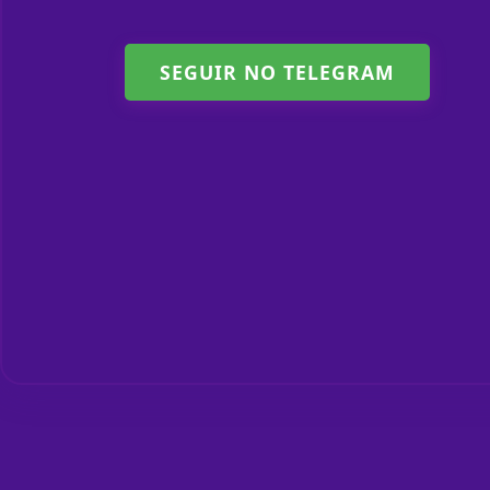
SEGUIR NO TELEGRAM