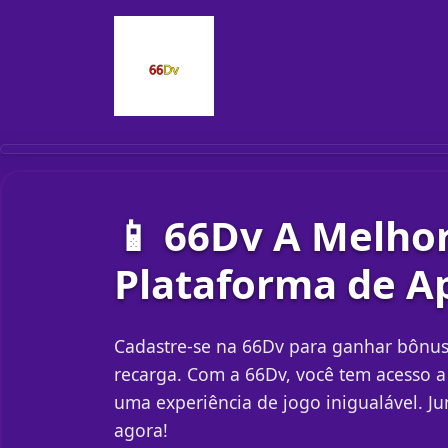
📱 66Dv A Melho
Plataforma de A
Cadastre-se na 66Dv para ganhar bônus
recarga. Com a 66Dv, você tem acesso a
uma experiência de jogo inigualável. J
agora!