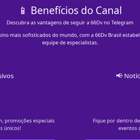
📱 Benefícios do Canal
Descubra as vantagens de seguir a 66Dv no Telegram
sino mais sofisticados do mundo, com a 66Dv Brasil estab
equipe de especialistas.
sivos
📢 Notí
m, promoções especiais
Fique por dentro d
s únicos!
eventos 