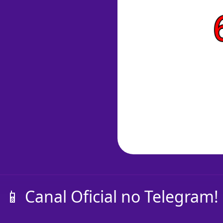
📱 Canal Oficial no Telegram!