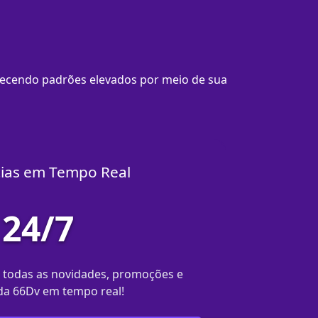
elecendo padrões elevados por meio de sua
cias em Tempo Real
24/7
e todas as novidades, promoções e
da 66Dv em tempo real!