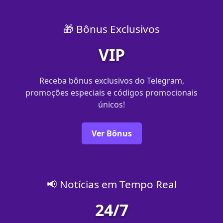
🎁 Bônus Exclusivos
VIP
Receba bônus exclusivos do Telegram,
promoções especiais e códigos promocionais
únicos!
Ver Bônus
📢 Notícias em Tempo Real
24/7