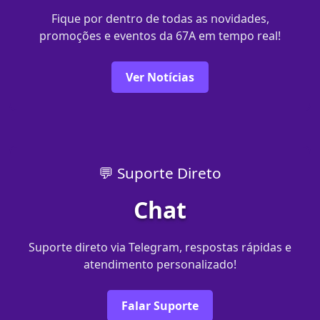
Fique por dentro de todas as novidades,
promoções e eventos da 67A em tempo real!
Ver Notícias
💬 Suporte Direto
Chat
Suporte direto via Telegram, respostas rápidas e
atendimento personalizado!
Falar Suporte