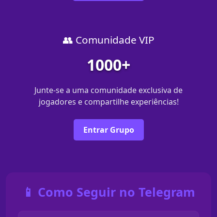
👥 Comunidade VIP
1000+
Junte-se a uma comunidade exclusiva de
jogadores e compartilhe experiências!
Entrar Grupo
📱 Como Seguir no Telegram