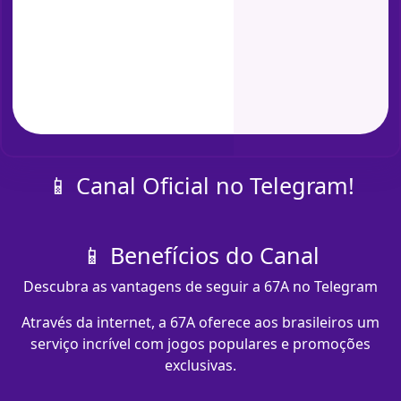
📱 Canal Oficial no Telegram!
📱 Benefícios do Canal
Descubra as vantagens de seguir a 67A no Telegram
Através da internet, a 67A oferece aos brasileiros um
serviço incrível com jogos populares e promoções
exclusivas.