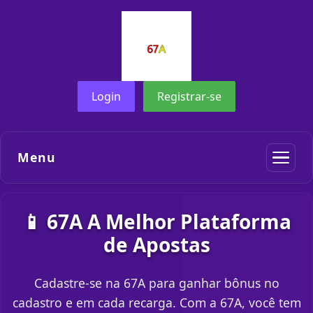
Login
Registrar-se
Menu
📱 67A A Melhor Plataforma
de Apostas
Cadastre-se na 67A para ganhar bônus no
cadastro e em cada recarga. Com a 67A, você tem