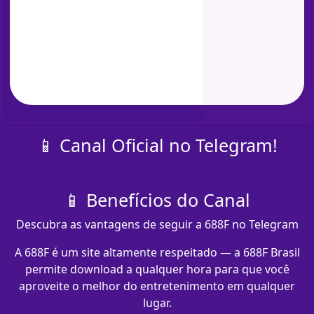
📱 Canal Oficial no Telegram!
📱 Benefícios do Canal
Descubra as vantagens de seguir a 688F no Telegram
A 688F é um site altamente respeitado — a 688F Brasil
permite download a qualquer hora para que você
aproveite o melhor do entretenimento em qualquer
lugar.