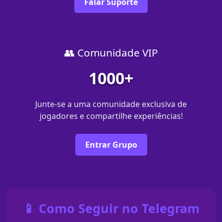
Falar Suporte
👥 Comunidade VIP
1000+
Junte-se a uma comunidade exclusiva de
jogadores e compartilhe experiências!
Entrar Grupo
📱 Como Seguir no Telegram