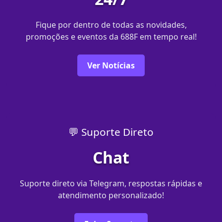
Fique por dentro de todas as novidades,
promoções e eventos da 688F em tempo real!
Ver Notícias
💬 Suporte Direto
Chat
Suporte direto via Telegram, respostas rápidas e
atendimento personalizado!