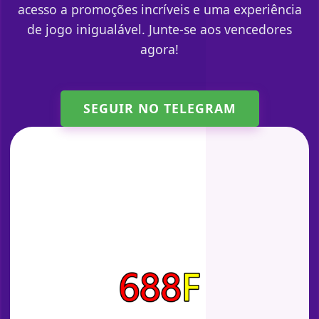
acesso a promoções incríveis e uma experiência
de jogo inigualável. Junte-se aos vencedores
agora!
SEGUIR NO TELEGRAM