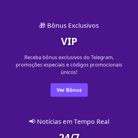
🎁 Bônus Exclusivos
VIP
Receba bônus exclusivos do Telegram,
promoções especiais e códigos promocionais
únicos!
Ver Bônus
📢 Notícias em Tempo Real
24/7