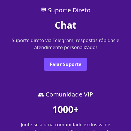
💬 Suporte Direto
Chat
Suporte direto via Telegram, respostas rápidas e
atendimento personalizado!
Falar Suporte
👥 Comunidade VIP
1000+
Junte-se a uma comunidade exclusiva de