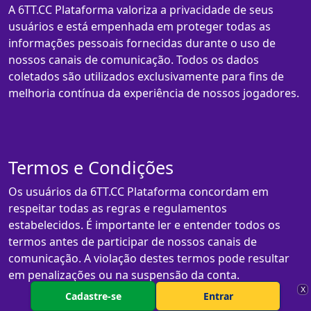
A 6TT.CC Plataforma valoriza a privacidade de seus
usuários e está empenhada em proteger todas as
informações pessoais fornecidas durante o uso de
nossos canais de comunicação. Todos os dados
coletados são utilizados exclusivamente para fins de
melhoria contínua da experiência de nossos jogadores.
Termos e Condições
Os usuários da 6TT.CC Plataforma concordam em
respeitar todas as regras e regulamentos
estabelecidos. É importante ler e entender todos os
termos antes de participar de nossos canais de
comunicação. A violação destes termos pode resultar
em penalizações ou na suspensão da conta.
X
Cadastre-se
Entrar