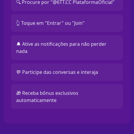
🔍 Procure por "@6TT.CC PlataformaOficial"
👆 Toque em "Entrar" ou "Join"
🔔 Ative as notificações para não perder
nada
💬 Participe das conversas e interaja
🎁 Receba bônus exclusivos
automaticamente