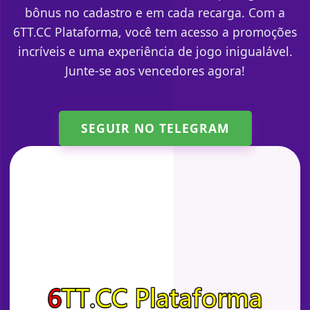
bônus no cadastro e em cada recarga. Com a
6TT.CC Plataforma, você tem acesso a promoções
incríveis e uma experiência de jogo inigualável.
Junte-se aos vencedores agora!
SEGUIR NO TELEGRAM