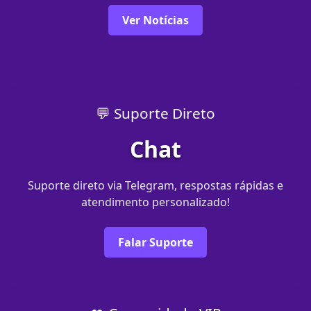
Ver Notícias
💬 Suporte Direto
Chat
Suporte direto via Telegram, respostas rápidas e
atendimento personalizado!
Falar Suporte