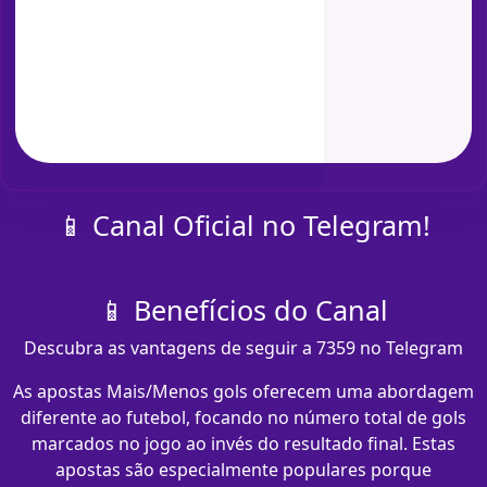
📱 Canal Oficial no Telegram!
📱 Benefícios do Canal
Descubra as vantagens de seguir a 7359 no Telegram
As apostas Mais/Menos gols oferecem uma abordagem
diferente ao futebol, focando no número total de gols
marcados no jogo ao invés do resultado final. Estas
apostas são especialmente populares porque