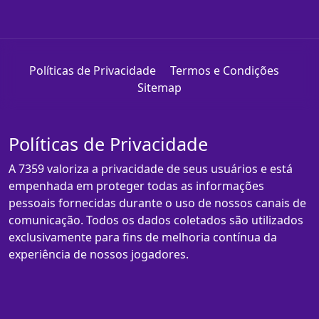
Políticas de Privacidade
Termos e Condições
Sitemap
Políticas de Privacidade
A 7359 valoriza a privacidade de seus usuários e está
empenhada em proteger todas as informações
pessoais fornecidas durante o uso de nossos canais de
comunicação. Todos os dados coletados são utilizados
exclusivamente para fins de melhoria contínua da
experiência de nossos jogadores.