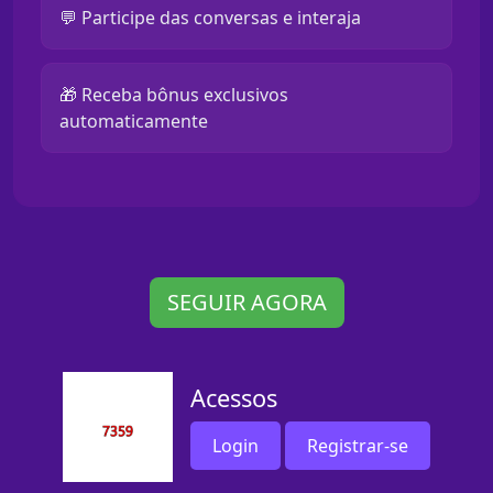
💬 Participe das conversas e interaja
🎁 Receba bônus exclusivos
automaticamente
SEGUIR AGORA
Acessos
Login
Registrar-se