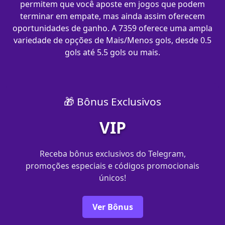
permitem que você aposte em jogos que podem
terminar em empate, mas ainda assim oferecem
oportunidades de ganho. A 7359 oferece uma ampla
variedade de opções de Mais/Menos gols, desde 0.5
gols até 5.5 gols ou mais.
🎁 Bônus Exclusivos
VIP
Receba bônus exclusivos do Telegram,
promoções especiais e códigos promocionais
únicos!
Ver Bônus