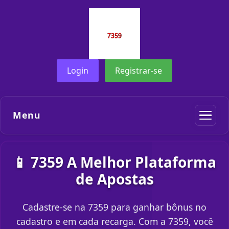
Login
Registrar-se
Menu
📱 7359 A Melhor Plataforma
de Apostas
Cadastre-se na 7359 para ganhar bônus no
cadastro e em cada recarga. Com a 7359, você