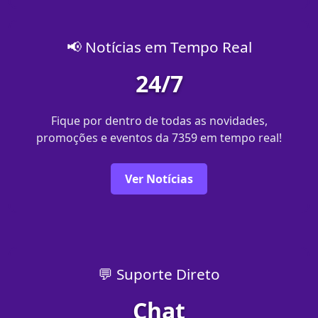
📢 Notícias em Tempo Real
24/7
Fique por dentro de todas as novidades,
promoções e eventos da 7359 em tempo real!
Ver Notícias
💬 Suporte Direto
Chat