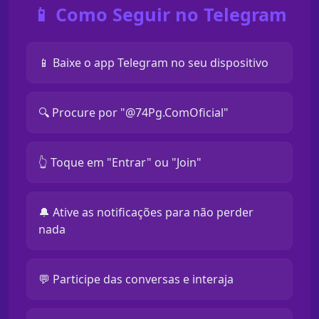
📱 Como Seguir no Telegram
📱 Baixe o app Telegram no seu dispositivo
🔍 Procure por "@74Pg.ComOficial"
👆 Toque em "Entrar" ou "Join"
🔔 Ative as notificações para não perder
nada
💬 Participe das conversas e interaja