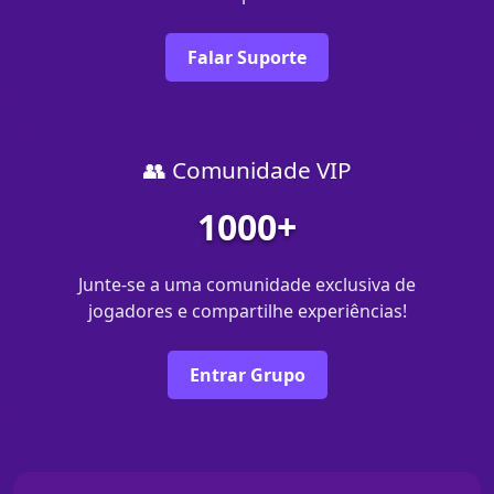
Falar Suporte
👥 Comunidade VIP
1000+
Junte-se a uma comunidade exclusiva de
jogadores e compartilhe experiências!
Entrar Grupo