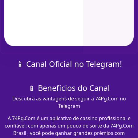
📱 Canal Oficial no Telegram!
📱 Benefícios do Canal
Descubra as vantagens de seguir a 74Pg.Com no
Telegram
A 74Pg.Com é um aplicativo de cassino profissional e
confiável; com apenas um pouco de sorte da 74Pg.Com
Brasil , você pode ganhar grandes prêmios com