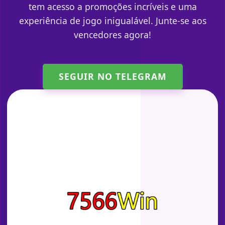
tem acesso a promoções incríveis e uma
experiência de jogo inigualável. Junte-se aos
vencedores agora!
SEGUIR NO TELEGRAM