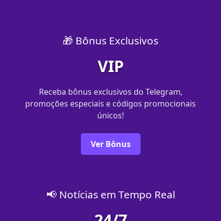
🎁 Bônus Exclusivos
VIP
Receba bônus exclusivos do Telegram,
promoções especiais e códigos promocionais
únicos!
Ver Bônus
📢 Notícias em Tempo Real
24/7