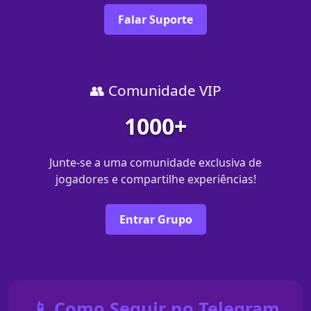
Falar Suporte
👥 Comunidade VIP
1000+
Junte-se a uma comunidade exclusiva de
jogadores e compartilhe experiências!
Entrar Grupo
📱 Como Seguir no Telegram