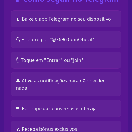
📱 Baixe o app Telegram no seu dispositivo
🔍 Procure por "@7696 ComOficial"
👆 Toque em "Entrar" ou "Join"
🔔 Ative as notificações para não perder
nada
💬 Participe das conversas e interaja
🎁 Receba bônus exclusivos