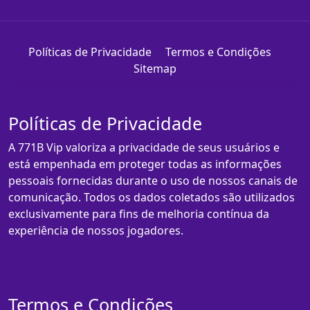
Políticas de Privacidade
Termos e Condições
Sitemap
Políticas de Privacidade
A 771B Vip valoriza a privacidade de seus usuários e
está empenhada em proteger todas as informações
pessoais fornecidas durante o uso de nossos canais de
comunicação. Todos os dados coletados são utilizados
exclusivamente para fins de melhoria contínua da
experiência de nossos jogadores.
Termos e Condições