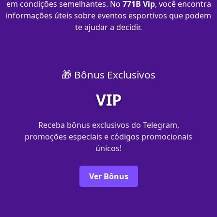
em condições semelhantes. No
771B Vip
, você encontra
informações úteis sobre eventos esportivos que podem
te ajudar a decidir.
🎁 Bônus Exclusivos
VIP
Receba bônus exclusivos do Telegram,
promoções especiais e códigos promocionais
únicos!
Ver Bônus