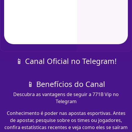
📱 Canal Oficial no Telegram!
📱 Benefícios do Canal
Descubra as vantagens de seguir a 771B Vip no
Telegram
Conhecimento é poder nas apostas esportivas. Antes
de apostar, pesquise sobre os times ou jogadores,
confira estatísticas recentes e veja como eles se saíram