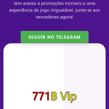
tem acesso a promoções incríveis e uma
experiência de jogo inigualável. Junte-se aos
vencedores agora!
SEGUIR NO TELEGRAM