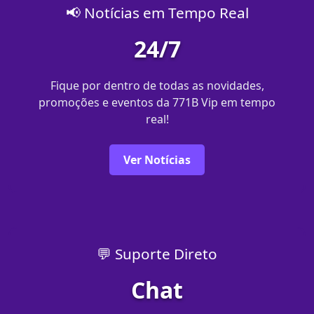
📢 Notícias em Tempo Real
24/7
Fique por dentro de todas as novidades,
promoções e eventos da 771B Vip em tempo
real!
Ver Notícias
💬 Suporte Direto
Chat