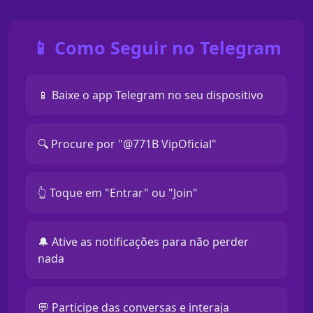
📱 Como Seguir no Telegram
📱 Baixe o app Telegram no seu dispositivo
🔍 Procure por "@771B VipOficial"
👆 Toque em "Entrar" ou "Join"
🔔 Ative as notificações para não perder
nada
💬 Participe das conversas e interaja