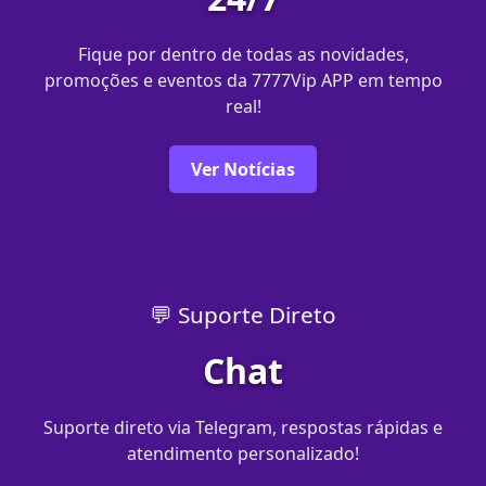
Fique por dentro de todas as novidades,
promoções e eventos da 7777Vip APP em tempo
real!
Ver Notícias
💬 Suporte Direto
Chat
Suporte direto via Telegram, respostas rápidas e
atendimento personalizado!