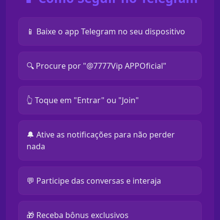
📱 Baixe o app Telegram no seu dispositivo
🔍 Procure por "@7777Vip APPOficial"
👆 Toque em "Entrar" ou "Join"
🔔 Ative as notificações para não perder
nada
💬 Participe das conversas e interaja
🎁 Receba bônus exclusivos