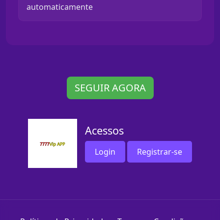
automaticamente
SEGUIR AGORA
Acessos
Login
Registrar-se