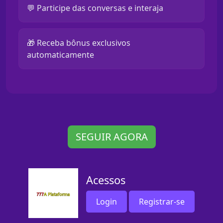
💬 Participe das conversas e interaja
🎁 Receba bônus exclusivos
automaticamente
SEGUIR AGORA
Acessos
Login
Registrar-se