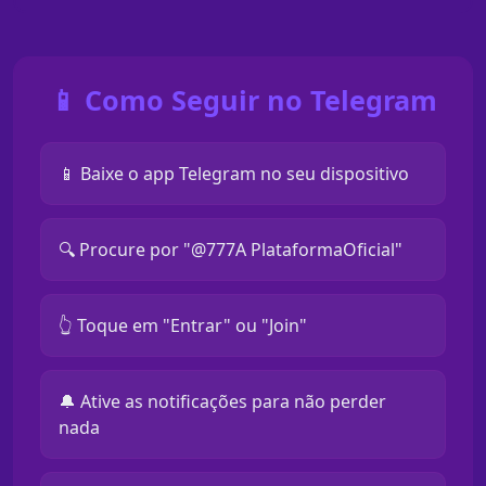
📱 Como Seguir no Telegram
📱 Baixe o app Telegram no seu dispositivo
🔍 Procure por "@777A PlataformaOficial"
👆 Toque em "Entrar" ou "Join"
🔔 Ative as notificações para não perder
nada