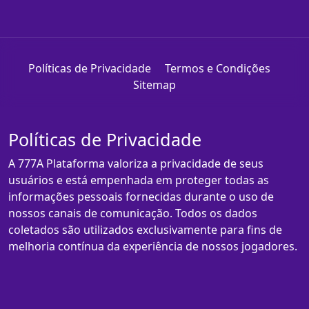
Políticas de Privacidade
Termos e Condições
Sitemap
Políticas de Privacidade
A 777A Plataforma valoriza a privacidade de seus
usuários e está empenhada em proteger todas as
informações pessoais fornecidas durante o uso de
nossos canais de comunicação. Todos os dados
coletados são utilizados exclusivamente para fins de
melhoria contínua da experiência de nossos jogadores.