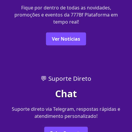
Fique por dentro de todas as novidades,
promoções e eventos da 777Bf Plataforma em
tempo real!
Ver Notícias
💬 Suporte Direto
Chat
Suporte direto via Telegram, respostas rápidas e
atendimento personalizado!