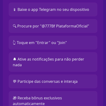
📱 Baixe o app Telegram no seu dispositivo
🔍 Procure por "@777Bf PlataformaOficial"
👆 Toque em "Entrar" ou "Join"
🔔 Ative as notificações para não perder
nada
💬 Participe das conversas e interaja
🎁 Receba bônus exclusivos
automaticamente