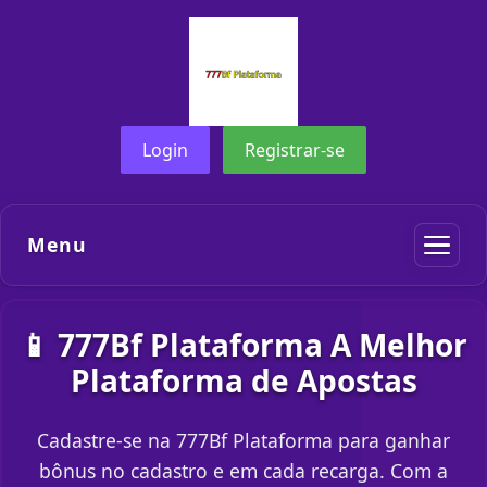
Login
Registrar-se
Menu
📱 777Bf Plataforma A Melhor
Plataforma de Apostas
Cadastre-se na 777Bf Plataforma para ganhar
bônus no cadastro e em cada recarga. Com a