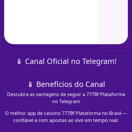
📱 Canal Oficial no Telegram!
📱 Benefícios do Canal
Descubra as vantagens de seguir a 777Bf Plataforma
no Telegram
O melhor app de cassino 777Bf Plataforma no Brasil —
confiável e com apostas ao vivo em tempo real.