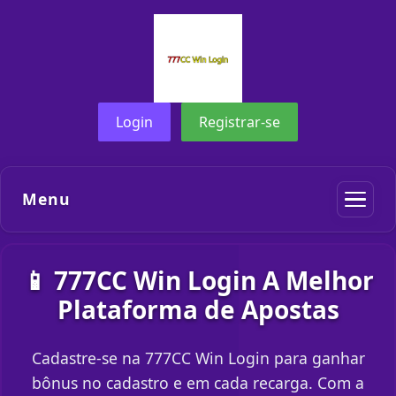
Login
Registrar-se
Menu
📱 777CC Win Login A Melhor
Plataforma de Apostas
Cadastre-se na 777CC Win Login para ganhar
bônus no cadastro e em cada recarga. Com a