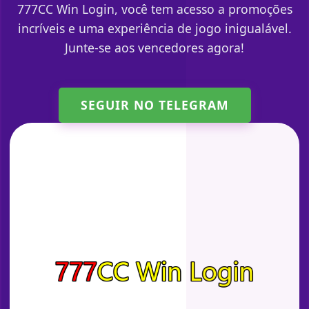
777CC Win Login, você tem acesso a promoções
incríveis e uma experiência de jogo inigualável.
Junte-se aos vencedores agora!
SEGUIR NO TELEGRAM