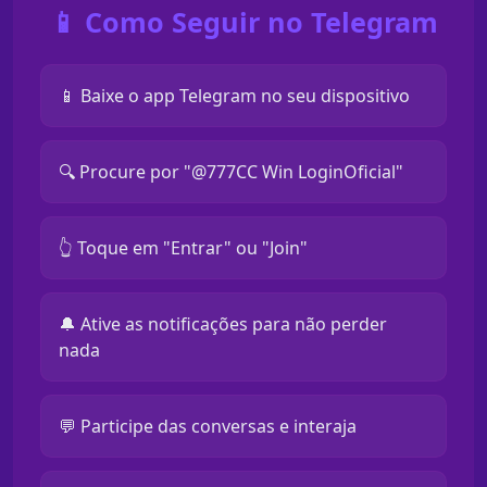
📱 Como Seguir no Telegram
📱 Baixe o app Telegram no seu dispositivo
🔍 Procure por "@777CC Win LoginOficial"
👆 Toque em "Entrar" ou "Join"
🔔 Ative as notificações para não perder
nada
💬 Participe das conversas e interaja