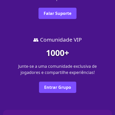
Falar Suporte
👥 Comunidade VIP
1000+
Junte-se a uma comunidade exclusiva de
jogadores e compartilhe experiências!
Entrar Grupo