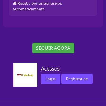
🎁 Receba bônus exclusivos
automaticamente
SEGUIR AGORA
Acessos
Login
Registrar-se