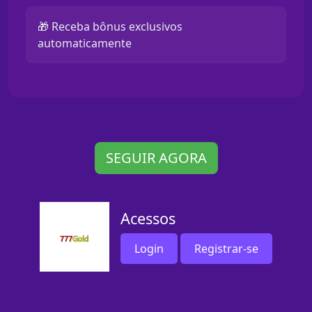
🎁 Receba bônus exclusivos
automaticamente
SEGUIR AGORA
Acessos
Login
Registrar-se