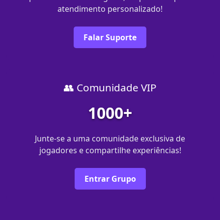
atendimento personalizado!
Falar Suporte
👥 Comunidade VIP
1000+
Junte-se a uma comunidade exclusiva de
jogadores e compartilhe experiências!
Entrar Grupo