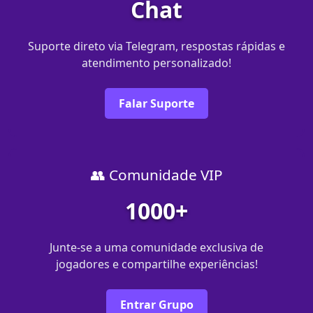
Chat
Suporte direto via Telegram, respostas rápidas e
atendimento personalizado!
Falar Suporte
👥 Comunidade VIP
1000+
Junte-se a uma comunidade exclusiva de
jogadores e compartilhe experiências!
Entrar Grupo