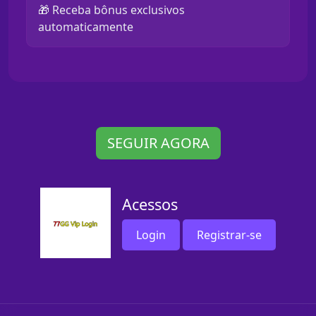
🎁 Receba bônus exclusivos
automaticamente
SEGUIR AGORA
Acessos
Login
Registrar-se