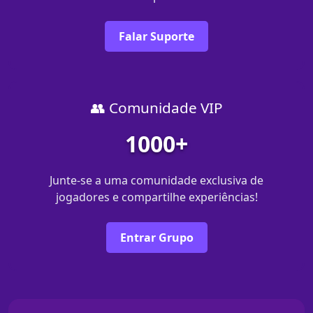
Falar Suporte
👥 Comunidade VIP
1000+
Junte-se a uma comunidade exclusiva de
jogadores e compartilhe experiências!
Entrar Grupo