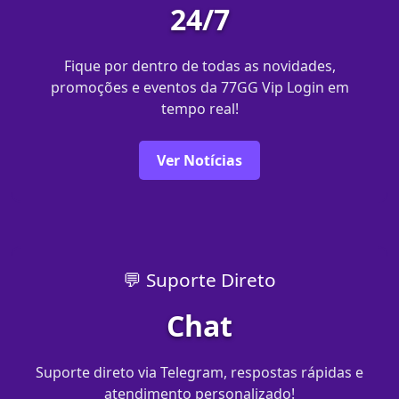
24/7
Fique por dentro de todas as novidades,
promoções e eventos da 77GG Vip Login em
tempo real!
Ver Notícias
💬 Suporte Direto
Chat
Suporte direto via Telegram, respostas rápidas e
atendimento personalizado!