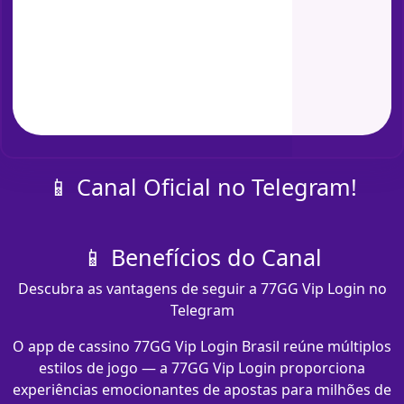
📱 Canal Oficial no Telegram!
📱 Benefícios do Canal
Descubra as vantagens de seguir a 77GG Vip Login no
Telegram
O app de cassino 77GG Vip Login Brasil reúne múltiplos
estilos de jogo — a 77GG Vip Login proporciona
experiências emocionantes de apostas para milhões de