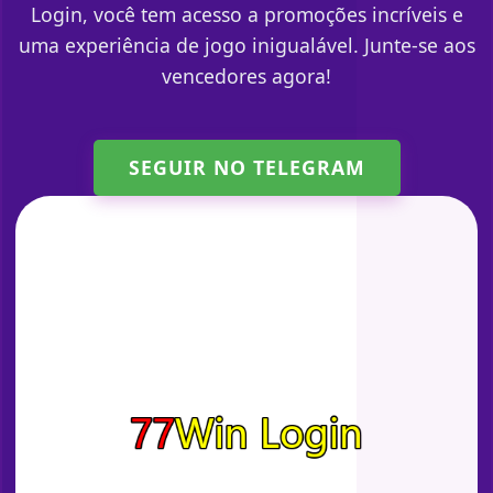
Login, você tem acesso a promoções incríveis e
uma experiência de jogo inigualável. Junte-se aos
vencedores agora!
SEGUIR NO TELEGRAM