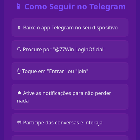
📱 Como Seguir no Telegram
📱 Baixe o app Telegram no seu dispositivo
🔍 Procure por "@77Win LoginOficial"
👆 Toque em "Entrar" ou "Join"
🔔 Ative as notificações para não perder
nada
💬 Participe das conversas e interaja