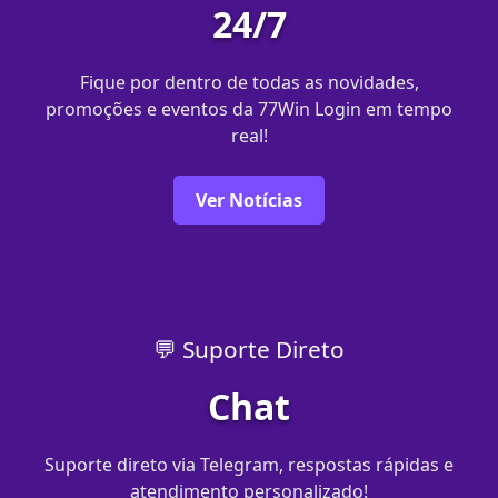
24/7
Fique por dentro de todas as novidades,
promoções e eventos da 77Win Login em tempo
real!
Ver Notícias
💬 Suporte Direto
Chat
Suporte direto via Telegram, respostas rápidas e
atendimento personalizado!