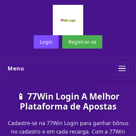
Login
Registrar-se
Menu
📱 77Win Login A Melhor
Plataforma de Apostas
Cadastre-se na 77Win Login para ganhar bônus
no cadastro e em cada recarga. Com a 77Win