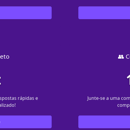
reto
👥 
t
espostas rápidas e
Junte-se a uma com
lizado!
compa
e