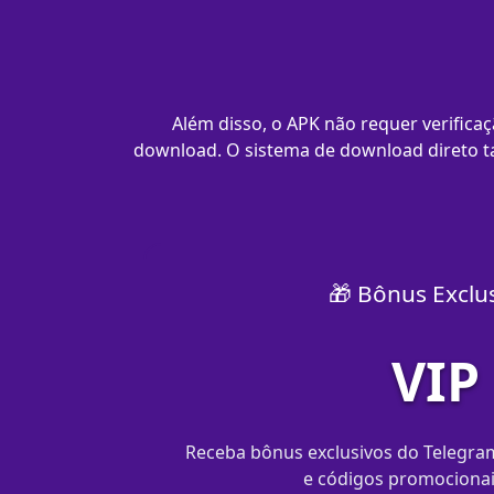
Além disso, o APK não requer verifica
download. O sistema de download direto 
🎁 Bônus Exclu
VIP
Receba bônus exclusivos do Telegra
e códigos promocionai