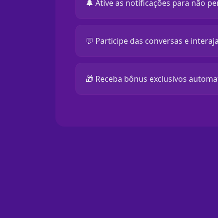
🔔 Ative as notificações para não p
💬 Participe das conversas e interaj
🎁 Receba bônus exclusivos autom