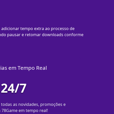
e adicionar tempo extra ao processo de
indo pausar e retomar downloads conforme
cias em Tempo Real
24/7
e todas as novidades, promoções e
a 78Game em tempo real!