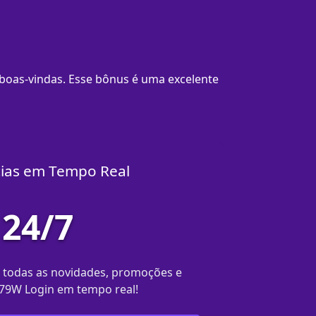
 boas-vindas. Esse bônus é uma excelente
cias em Tempo Real
24/7
e todas as novidades, promoções e
 79W Login em tempo real!