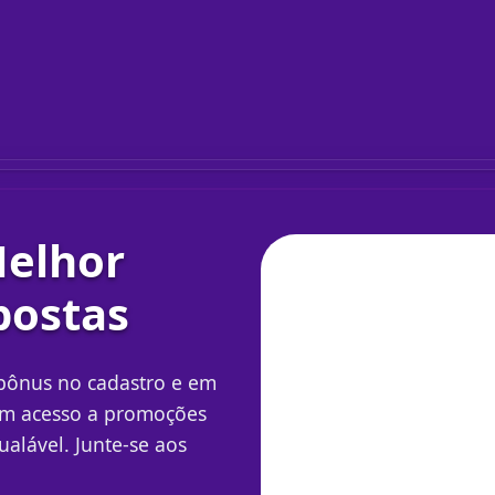
Melhor
postas
bônus no cadastro e em
em acesso a promoções
ualável. Junte-se aos