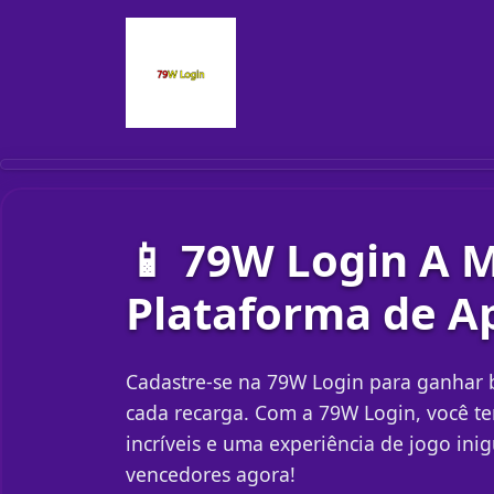
📱 79W Login A 
Plataforma de A
Cadastre-se na 79W Login para ganhar 
cada recarga. Com a 79W Login, você t
incríveis e uma experiência de jogo inig
vencedores agora!