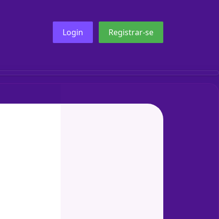
Login
Registrar-se