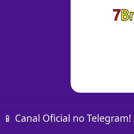
📱 Canal Oficial no Telegram!