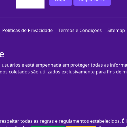
Políticas de Privacidade
Termos e Condições
Sitemap
de
us usuários e está empenhada em proteger todas as informa
os coletados são utilizados exclusivamente para fins de m
speitar todas as regras e regulamentos estabelecidos. É 