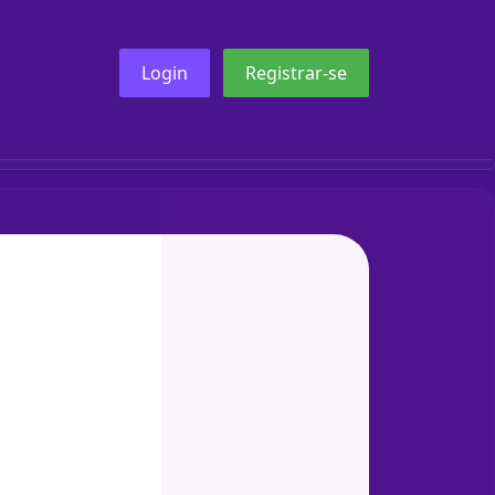
Login
Registrar-se