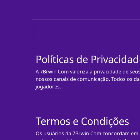
Políticas de Privacida
A 7Brwin Com valoriza a privacidade de se
nossos canais de comunicação. Todos os dad
jogadores.
Termos e Condições
Os usuários da 7Brwin Com concordam em re