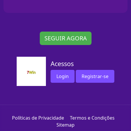
SEGUIR AGORA
Acessos
Login
Registrar-se
Políticas de Privacidade
Termos e Condições
Sitemap