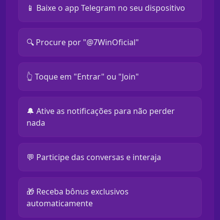
📱 Baixe o app Telegram no seu dispositivo
🔍 Procure por "@7WinOficial"
👆 Toque em "Entrar" ou "Join"
🔔 Ative as notificações para não perder
nada
💬 Participe das conversas e interaja
🎁 Receba bônus exclusivos
automaticamente