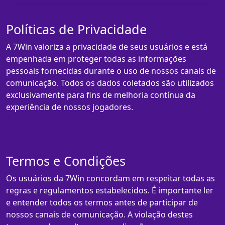
Políticas de Privacidade
A 7Win valoriza a privacidade de seus usuários e está
empenhada em proteger todas as informações
pessoais fornecidas durante o uso de nossos canais de
comunicação. Todos os dados coletados são utilizados
exclusivamente para fins de melhoria contínua da
experiência de nossos jogadores.
Termos e Condições
Os usuários da 7Win concordam em respeitar todas as
regras e regulamentos estabelecidos. É importante ler
e entender todos os termos antes de participar de
nossos canais de comunicação. A violação destes