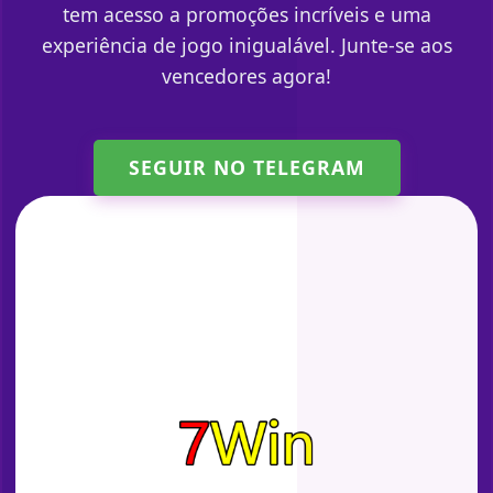
tem acesso a promoções incríveis e uma
experiência de jogo inigualável. Junte-se aos
vencedores agora!
SEGUIR NO TELEGRAM