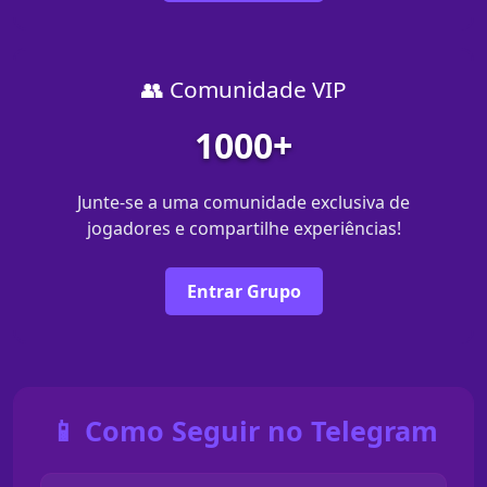
👥 Comunidade VIP
1000+
Junte-se a uma comunidade exclusiva de
jogadores e compartilhe experiências!
Entrar Grupo
📱 Como Seguir no Telegram