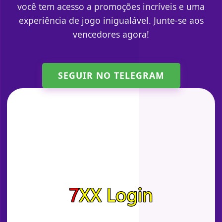
você tem acesso a promoções incríveis e uma
experiência de jogo inigualável. Junte-se aos
vencedores agora!
SEGUIR NO TELEGRAM