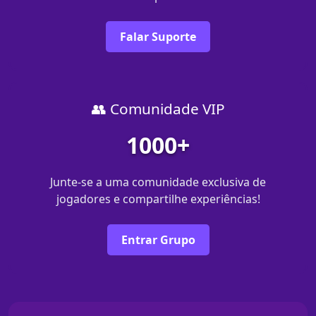
Falar Suporte
👥 Comunidade VIP
1000+
Junte-se a uma comunidade exclusiva de
jogadores e compartilhe experiências!
Entrar Grupo