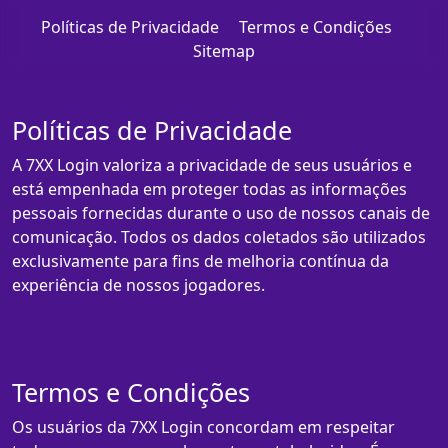
Políticas de Privacidade
Termos e Condições
Sitemap
Políticas de Privacidade
A 7XX Login valoriza a privacidade de seus usuários e
está empenhada em proteger todas as informações
pessoais fornecidas durante o uso de nossos canais de
comunicação. Todos os dados coletados são utilizados
exclusivamente para fins de melhoria contínua da
experiência de nossos jogadores.
Termos e Condições
Os usuários da 7XX Login concordam em respeitar