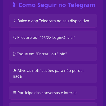
📱 Como Seguir no Telegram
📱 Baixe o app Telegram no seu dispositivo
🔍 Procure por "@7XX LoginOficial"
👆 Toque em "Entrar" ou "Join"
🔔 Ative as notificações para não perder
nada
💬 Participe das conversas e interaja